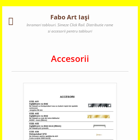
Skip
to
Fabo Art Iaşi
content
Inramari tablouri. Simeze Click Rail. Distributie rame
si accesorii pentru tablouri
Accesorii